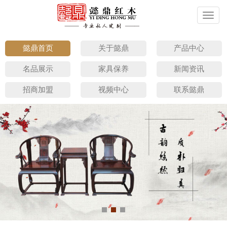
切
换
导
航
懿鼎首页
关于懿鼎
产品中心
名品展示
家具保养
新闻资讯
招商加盟
视频中心
联系懿鼎