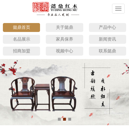
切
换
导
航
懿鼎首页
关于懿鼎
产品中心
名品展示
家具保养
新闻资讯
招商加盟
视频中心
联系懿鼎