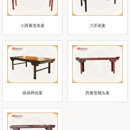
小西番莲条案
刀牙画案
插肩榫画案
西番莲翘头案