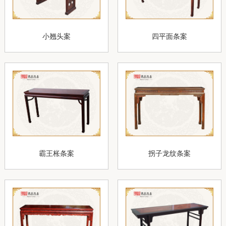
小翘头案
四平面条案
霸王枨条案
拐子龙纹条案