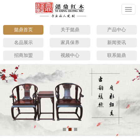
切
换
导
航
懿鼎首页
关于懿鼎
产品中心
名品展示
家具保养
新闻资讯
招商加盟
视频中心
联系懿鼎